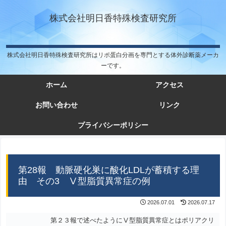
株式会社明日香特殊検査研究所
株式会社明日香特殊検査研究所はリポ蛋白分画を専門とする体外診断薬メーカ
ーです。
ホーム
アクセス
お問い合わせ
リンク
プライバシーポリシー
第28報 動脈硬化巣に酸化LDLが蓄積する理
由 その3 Ⅴ型脂質異常症の例
2026.07.01
2026.07.17
第２３報で述べたようにⅤ型脂質異常症とはポリアクリ