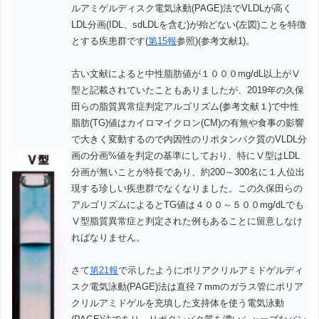
ルアミゲルディスク電気泳動(PAGE)法でVLDLが高く
LDL分画(IDL、sdLDLを含む)が殆どない(左図)ことを特徴
とする疾患群です(
第15報
参照)(参考文献1)。
古い文献によると中性脂肪値が１０００mg/dL以上がⅤ
型と記載されていたこともありましたが、2019年の久保
田らの脂質異常症判定アルゴリズム(参考文献１)で中性
脂肪(TG)値はカイロマイクロン(CM)の有無や食事の影響
で大きく変動するので内因性のリポタンパク質のVLDL分
画の分画%値を判定の基準にしており、特にⅤ型はLDL
分画が無いことが特長であり、約200～300名に１人位出
現する珍しい疾患群でなくなりました。この久保田らの
アルゴリズムによるとTG値は４００～５００mg/dLでも
Ⅴ型脂質異常症と判定された例もあることに留意しなけ
ればなりません。
さて
第21報
で示したようにポリアクリルアミドゲルディ
スク電気泳動(PAGE)法は直径７mmのガラス管にポリア
クリルアミドゲルを充填した支持体を使う電気泳動