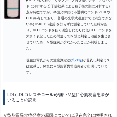
(PAGE)法であり、リポタンパク質を濃いシャープなバン
ドに分析する(分子篩効果による粒子径の順に分析する)
点が特徴ですが、半面光学的に不透明なバンド(VLDLや
HDL)を有しており、普通の光学式濃度計では測定できな
い事(JISK0115違反)を知らずに測定していた経緯があ
り、VLDLバンドを低く測定し代わりに低いLDLバンドを
大きく表記したため間違ってⅣ型と判定し混乱を生じさ
せていため、Ⅴ型症例が少なかったことが判明しまし
た。
現在は写真からの濃度測定法(
第21報
)が普及し判定ミス
は激減し、頻繁にⅤ型脂質異常症患者が出現していま
す。
LDL(LDLコレステロール)が無いⅤ型に心筋梗塞患者が
いることの説明
Ⅴ型脂質異常症発症の原因については現在完全に解明され