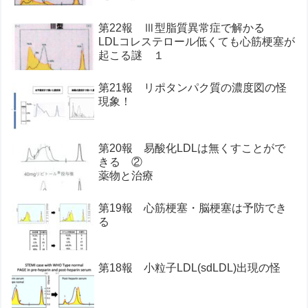
第22報 Ⅲ型脂質異常症で解かる
LDLコレステロール低くても心筋梗塞が
起こる謎 １
第21報 リポタンパク質の濃度図の怪
現象！
第20報 易酸化LDLは無くすことがで
きる ②
薬物と治療
第19報 心筋梗塞・脳梗塞は予防でき
る
第18報 小粒子LDL(sdLDL)出現の怪