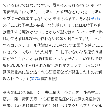
ているわけではないですが、最も考えられるのはアポEの
遺伝子異常(アポE2、アポE4、アポE5など)またはアポEレ
セプターの異常ではないかと推測されます。それは
第8報
の「LDL粒子生成の秘密」で説明したようにLDL粒子を直
接産生する臓器がないことからⅤ型ではVLDLのアポEの離
脱ができずLDL粒子が作れない現象が起こっており、不足
するコレステロール代謝はVLDL中のアポB因子を使いLDL
レセプターで取り入れた結果 LDL粒子のないⅤ型脂質異常
症が発生したことはほぼ間違いありません。この過程で易
酸化VLDLが作られそれが酸化されマクロファージにより
動脈硬化巣に運び込まれ心筋梗塞などが発生したものと解
釈されています(
第7報
特許参照)。
参考文献1 :久保田 亮、井上郁夫、小倉正恒、小泉智三、
藤井 隆、野田光彦 : 心筋梗塞発症体質と膵炎発症体質
患者における脂質異常症例に対しポリアクリルアミドゲル