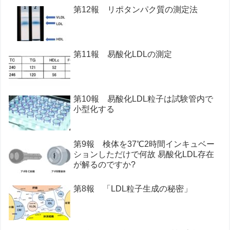
第12報 リポタンパク質の測定法
第11報 易酸化LDLの測定
第10報 易酸化LDL粒子は試験管内で
小型化する
第9報 検体を37℃2時間インキュベー
ションしただけで何故 易酸化LDL存在
が解るのですか?
第8報 「LDL粒子生成の秘密」