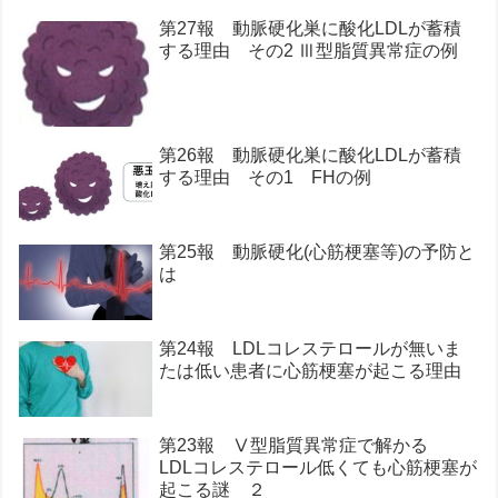
第27報 動脈硬化巣に酸化LDLが蓄積
する理由 その2 Ⅲ型脂質異常症の例
第26報 動脈硬化巣に酸化LDLが蓄積
する理由 その1 FHの例
第25報 動脈硬化(心筋梗塞等)の予防と
は
第24報 LDLコレステロールが無いま
たは低い患者に心筋梗塞が起こる理由
第23報 Ⅴ型脂質異常症で解かる
LDLコレステロール低くても心筋梗塞が
起こる謎 ２