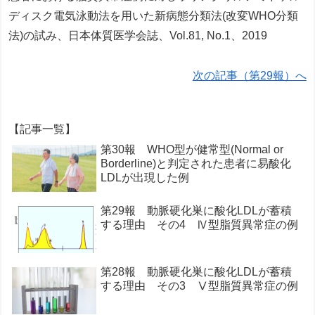
ディスク電気泳動法を用いた新病態分類法(改変WHO分類
法)の試み、日本体質医学会誌、Vol.81, No.1、2019
次の記事（第29報）へ
【記事一覧】
第30報 WHO型が健常型(Normal or
Borderline)と判定された患者に易酸化
LDLが出現した例
第29報 動脈硬化巣に酸化LDLが蓄積
する理由 その4 Ⅳ型脂質異常症の例
第28報 動脈硬化巣に酸化LDLが蓄積
する理由 その3 Ⅴ型脂質異常症の例