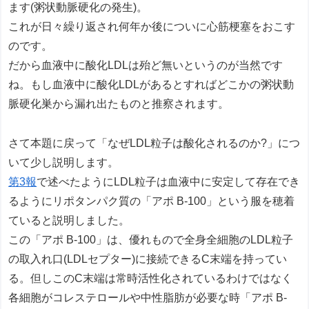
ます(粥状動脈硬化の発生)。
これが日々繰り返され何年か後についに心筋梗塞をおこす
のです。
だから血液中に酸化LDLは殆ど無いというのが当然です
ね。もし血液中に酸化LDLがあるとすればどこかの粥状動
脈硬化巣から漏れ出たものと推察されます。
さて本題に戻って「なぜLDL粒子は酸化されるのか?」につ
いて少し説明します。
第3報
で述べたようにLDL粒子は血液中に安定して存在でき
るようにリポタンパク質の「アポ B-100」という服を穂着
ていると説明しました。
この「アポ B-100」は、優れもので全身全細胞のLDL粒子
の取入れ口(LDLセプター)に接続できるC末端を持ってい
る。但しこのC末端は常時活性化されているわけではなく
各細胞がコレステロールや中性脂肪が必要な時「アポ B-