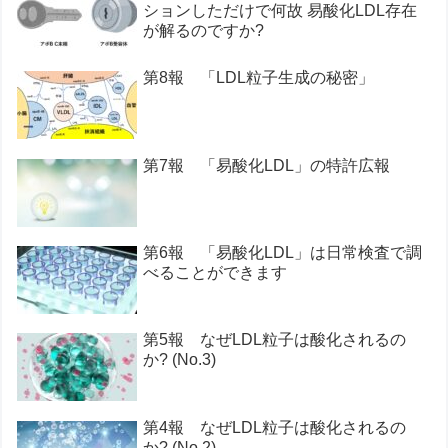
ションしただけで何故 易酸化LDL存在
が解るのですか?
第8報 「LDL粒子生成の秘密」
第7報 「易酸化LDL」の特許広報
第6報 「易酸化LDL」は日常検査で調
べることができます
第5報 なぜLDL粒子は酸化されるの
か? (No.3)
第4報 なぜLDL粒子は酸化されるの
か? (No.2)