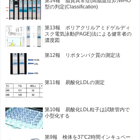
第14報 脂質異常症(高脂血症)のWHO
型の判定(Classification)
第13報 ポリアクリルアミドゲルディ
スク電気泳動(PAGE)法による健常者の
濃度図
第12報 リポタンパク質の測定法
第11報 易酸化LDLの測定
第10報 易酸化LDL粒子は試験管内で
小型化する
第9報 検体を37℃2時間インキュベー