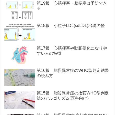
第19報 心筋梗塞・脳梗塞は予防でき
る
第18報 小粒子LDL(sdLDL)出現の怪
第17報 心筋梗塞や動脈硬化になりや
すい人の特徴
第16報 脂質異常症のWHO型判定結果
の読み方
第15報 脂質異常症の改変WHO型判定
法のアルゴリズム(医科向け)