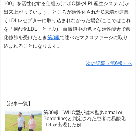
100」を活性化する仕組み(アポC群やLPL産生システム)が
出来上がっています。ところが活性化されたC末端が運悪
くLDLレセプターに取り込まれなかった場合(ここではこれ
を「易酸化LDL」と呼ぶ)、血液値中の色々な活性酸素で酸
化修飾を受けたとき
第3報
で述べたマクロファージに取り
込まれることになります。
次の記事（第6報）へ
【記事一覧】
第30報 WHO型が健常型(Normal or
Borderline)と判定された患者に易酸化
LDLが出現した例