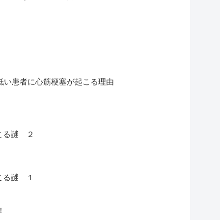
は低い患者に心筋梗塞が起こる理由
こる謎 ２
こる謎 １
！