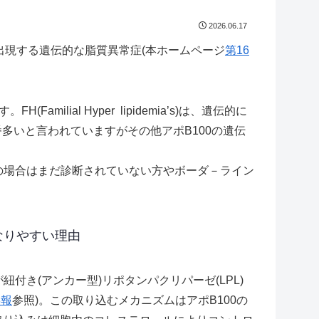
2026.06.17
に出現する遺伝的な脂質異常症(本ホームページ
第16
ilial Hyper lipidemia’s)は、遺伝的に
多いと言われていますがその他アポB100の遺伝
の場合はまだ診断されていない方やボーダ－ライン
なりやすい理由
付き(アンカー型)リポタンパクリパーゼ(LPL)
8報
参照)。この取り込むメカニズムはアポB100の