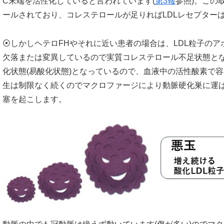
C末端を活性化していると言われています(
第3報
参照)。この
ールされており、コレステロールが足りればLDLレセプター
⦿しかしヘテロFHやそれに近い患者の場合は、LDL粒子のアポ
欠落または変異しているので実質コレステロール不足状態となる
化状態(易酸化状態)となっているので、血液中の活性酸素で容
生は制限なく続くのでマクロファージにより動脈硬化巣に運
塞を起こします。