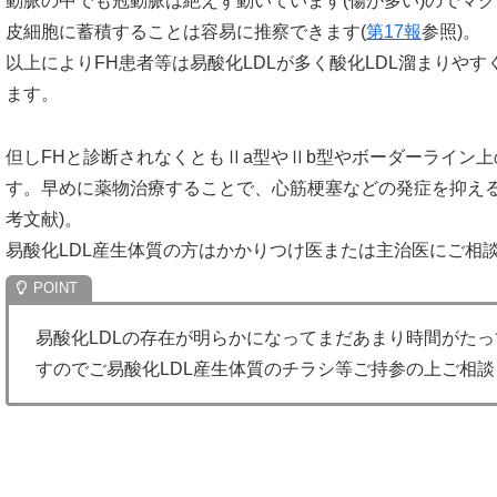
動脈の中でも冠動脈は絶えず動いています(傷が多い)のでマク
皮細胞に蓄積することは容易に推察できます(
第17報
参照)。
以上によりFH患者等は易酸化LDLが多く酸化LDL溜まりや
ます。
但しFHと診断されなくともⅡa型やⅡb型やボーダーライン上
す。早めに薬物治療することで、心筋梗塞などの発症を抑える
考文献)。
易酸化LDL産生体質の方はかかりつけ医または主治医にご相
易酸化LDLの存在が明らかになってまだあまり時間がた
すのでご易酸化LDL産生体質のチラシ等ご持参の上ご相