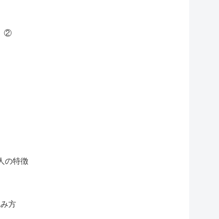
 ②
人の特徴
読み方