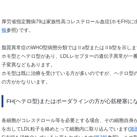
厚労省指定難病79は家族性高コレステロール血症(ホモFH)
報
参照) です。
脂質異常症のWHO型病態分類ではⅡa型またはⅡb型を示します。FH(Fam
ホモ型とヘテロ型があり、LDLレセプターの遺伝子異常が一番
子変異などもあります。
ホモ型は既に治療を受けている方が多いのですが、ヘテロ型
の方がかなりいます。
FH(ヘテロ型)またはボーダラインの方が心筋梗塞に
各細胞がコレステロール等を必要とする場合、その細胞自身が紐
を出してLDL粒子を絡めとって細胞内に取り込んでいます(
第