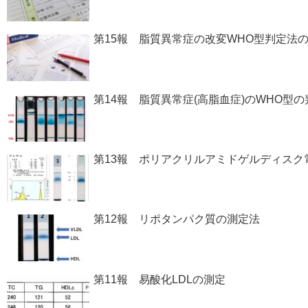
第15報 脂質異常症の改変WHO型判定法の
第14報 脂質異常症(高脂血症)のWHO型の判定(Cla
第13報 ポリアクリルアミドゲルディスク電
第12報 リポタンパク質の測定法
第11報 易酸化LDLの測定