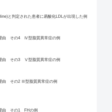
rderline)と判定された患者に易酸化LDLが出現した例
る理由 その4 Ⅳ型脂質異常症の例
る理由 その3 Ⅴ型脂質異常症の例
理由 その2 Ⅲ型脂質異常症の例
理由 その1 FHの例