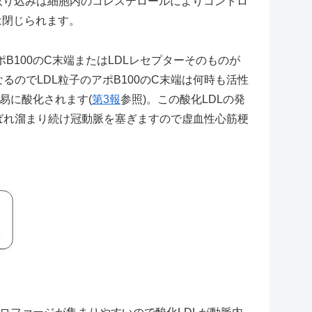
取り込みは細胞内のコレステロールによりコントロ
は閉じられます。
B100のC末端またはLDLレセプターそのものが
のでLDL粒子のアポB100のC末端は何時も活性
易に酸化されます(
第3報
参照)。この酸化LDLの発
ばれ溜まり続け冠動脈を塞ぎますので虚血性心筋梗