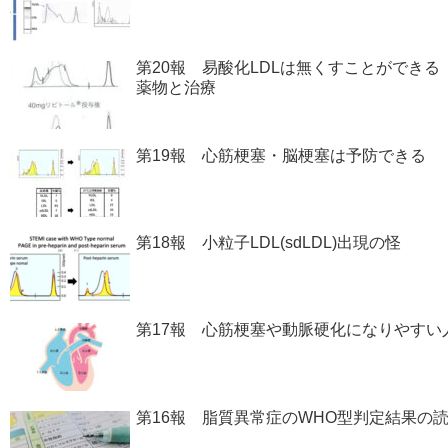
第20報 易酸化LDLは無くすことができる
薬物と治療
第19報 心筋梗塞・脳梗塞は予防できる
第18報 小粒子LDL(sdLDL)出現の怪
第17報 心筋梗塞や動脈硬化になりやすい
第16報 脂質異常症のWHO型判定結果の