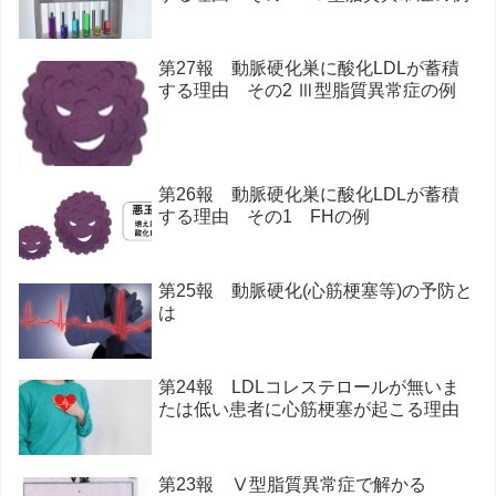
第27報 動脈硬化巣に酸化LDLが蓄積
する理由 その2 Ⅲ型脂質異常症の例
第26報 動脈硬化巣に酸化LDLが蓄積
する理由 その1 FHの例
第25報 動脈硬化(心筋梗塞等)の予防と
は
第24報 LDLコレステロールが無いま
たは低い患者に心筋梗塞が起こる理由
第23報 Ⅴ型脂質異常症で解かる