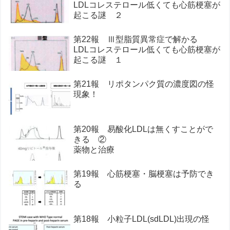
LDLコレステロール低くても心筋梗塞が
起こる謎 ２
第22報 Ⅲ型脂質異常症で解かる
LDLコレステロール低くても心筋梗塞が
起こる謎 １
第21報 リポタンパク質の濃度図の怪
現象！
第20報 易酸化LDLは無くすことがで
きる ②
薬物と治療
第19報 心筋梗塞・脳梗塞は予防でき
る
第18報 小粒子LDL(sdLDL)出現の怪