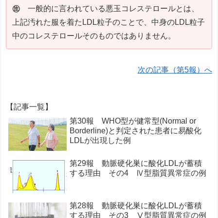
㊟
一般的に言われている悪玉コレステロールとは、
上記汚れた服を着たLDL粒子のことで、中身のLDL粒子
中のコレステロールそのものではありません。
次の記事（第5報）へ
【記事一覧】
第30報 WHO型が健常型(Normal or
Borderline)と判定された患者に易酸化
LDLが出現した例
第29報 動脈硬化巣に酸化LDLが蓄積
する理由 その4 Ⅳ型脂質異常症の例
第28報 動脈硬化巣に酸化LDLが蓄積
する理由 その3 Ⅴ型脂質異常症の例