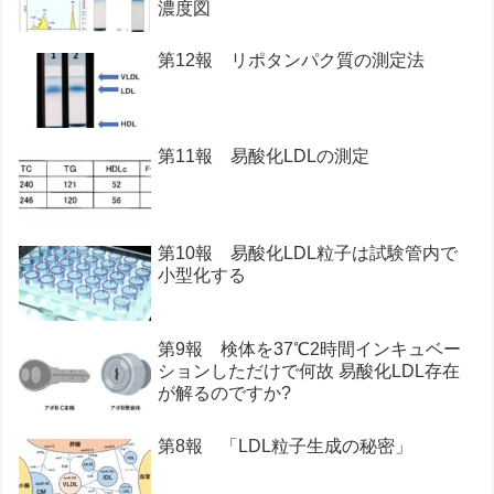
濃度図
第12報 リポタンパク質の測定法
第11報 易酸化LDLの測定
第10報 易酸化LDL粒子は試験管内で
小型化する
第9報 検体を37℃2時間インキュベー
ションしただけで何故 易酸化LDL存在
が解るのですか?
第8報 「LDL粒子生成の秘密」