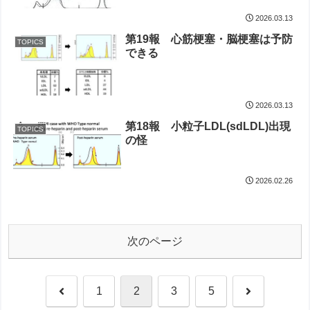
2026.03.13
第19報 心筋梗塞・脳梗塞は予防
TOPICS
できる
2026.03.13
第18報 小粒子LDL(sdLDL)出現
TOPICS
の怪
2026.02.26
次のページ
前
次
1
2
3
5