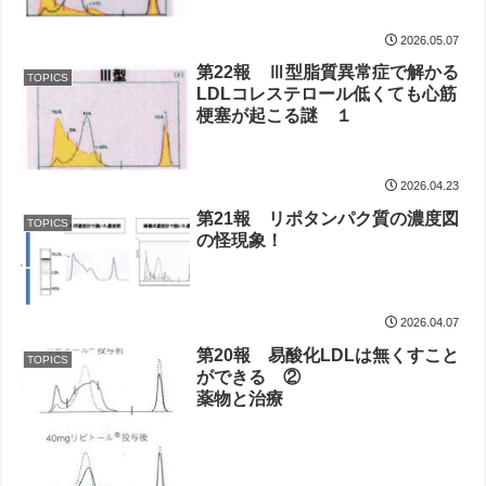
2026.05.07
第22報 Ⅲ型脂質異常症で解かる
TOPICS
LDLコレステロール低くても心筋
梗塞が起こる謎 １
2026.04.23
第21報 リポタンパク質の濃度図
TOPICS
の怪現象！
2026.04.07
第20報 易酸化LDLは無くすこと
TOPICS
ができる ②
薬物と治療